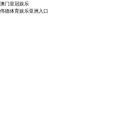
澳门皇冠娱乐
伟德体育娱乐亚洲入口