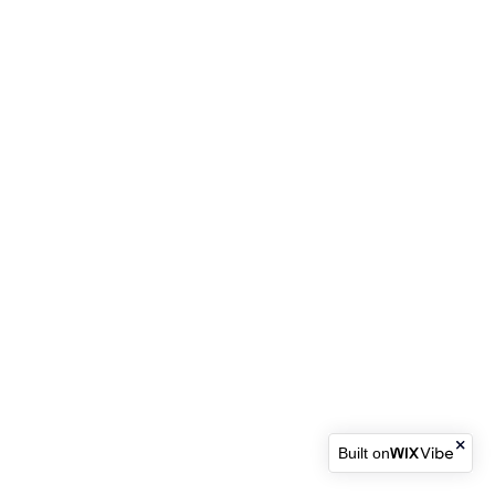
Built on