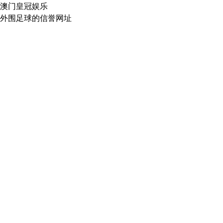
澳门皇冠娱乐
外围足球的信誉网址