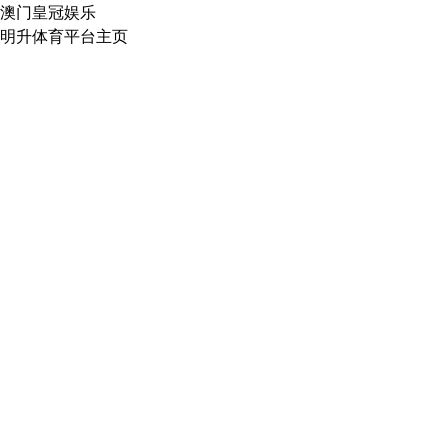
澳门皇冠娱乐
明升体育平台主页