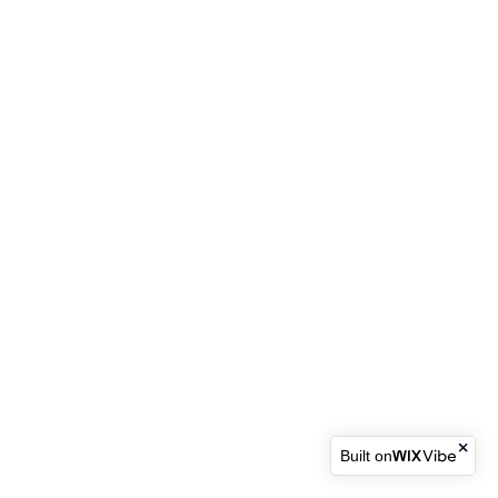
Built on