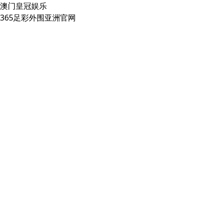
澳门皇冠娱乐
365足彩外围亚洲官网