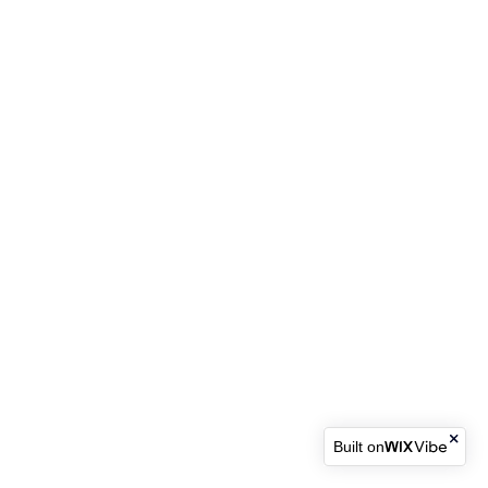
Built on