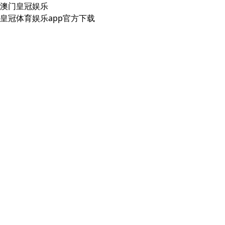
澳门皇冠娱乐
皇冠体育娱乐app官方下载