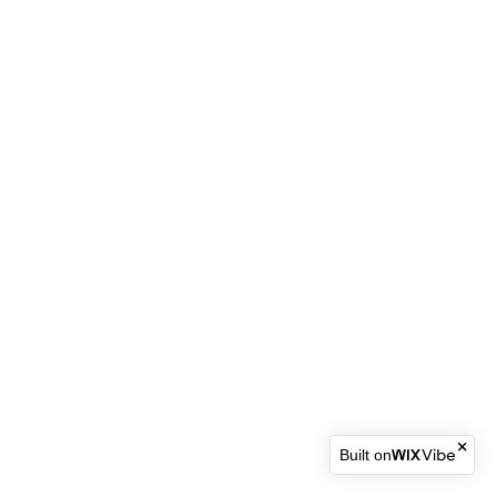
Built on