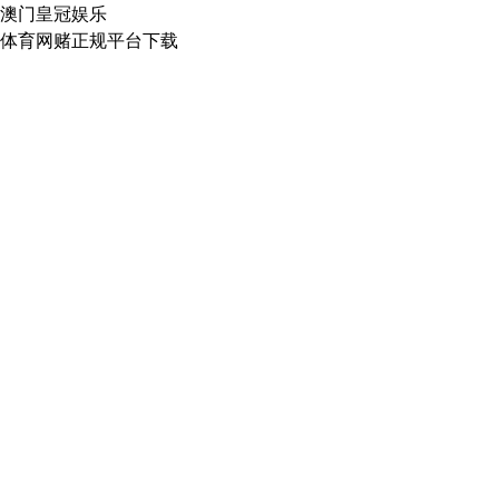
澳门皇冠娱乐
体育网赌正规平台下载