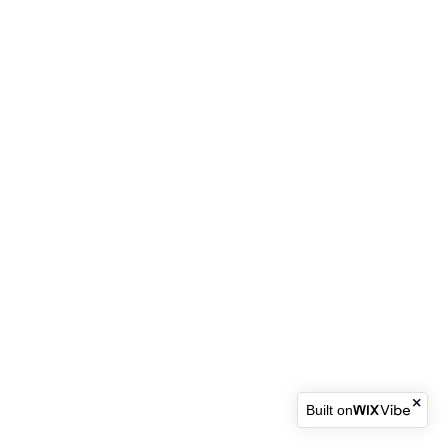
Built on