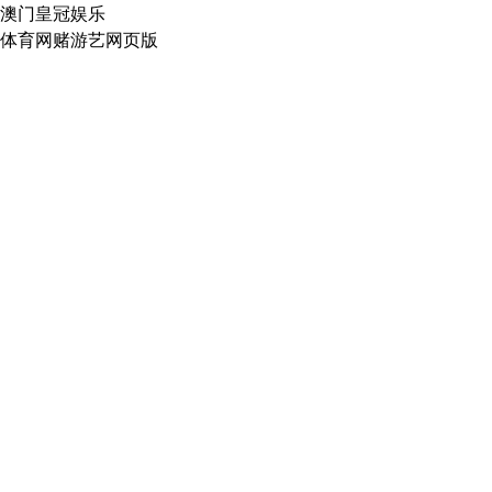
澳门皇冠娱乐
体育网赌游艺网页版