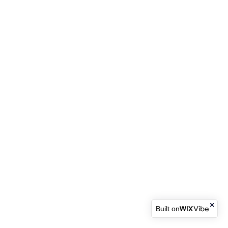
Built on