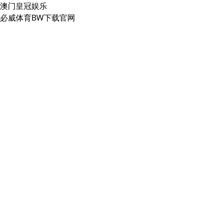
澳门皇冠娱乐
必威体育BW下载官网