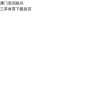
澳门皇冠娱乐
三昇体育下载首页